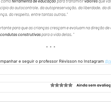
e como 
ferramenta de educação
 para transmitir 
valores
 que va
ípio do autocontrole, da autopreservação, da liberdade, da dis
ça, do respeito, entre tantas outras." 
ortante para que as crianças cresçam e evoluam na direção de c
condutas construtivas
 para a vida delas. "
*  *  *
mpanhar e seguir o professor Révisson no Instagram
@r
Avaliado com 0 de 5 estrelas.
Ainda sem avalia