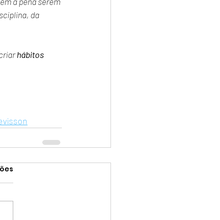
lem a pena serem 
ciplina, da 
riar 
hábitos 
evisson
ções