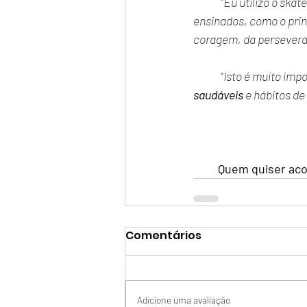
	"
Eu utilizo o skat
ensinados, como o princ
coragem, da perseveran
	"
Isto é muito imp
saudáveis
 e hábitos de 
Quem quiser aco
Comentários
Adicione uma avaliação