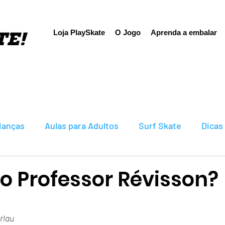
TE!
Loja PlaySkate
O Jogo
Aprenda a embalar
rianças
Aulas para Adultos
Surf Skate
Dicas
o Professor Révisson?
N de 5 estrelas.
rlau