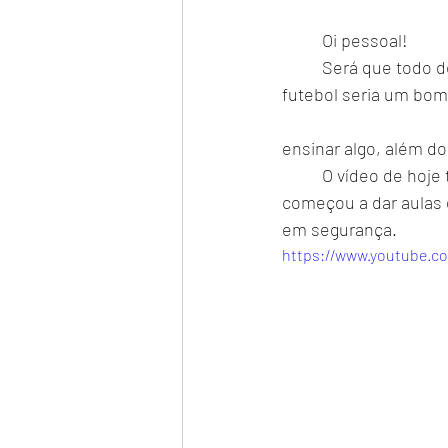
	Oi pessoal! 
	Será que todo desenhista seria um bom professor de desenho? Será que todo jogador de 
futebol seria um bom 
				      Todos nós temos uma ou várias habilidades que dominamos mas para 
ensinar algo, além d
	O vídeo de hoje traz um pouco da história do professor Révisson, e sobre como ele 
começou a dar aulas
em segurança. 
https://www.youtube.