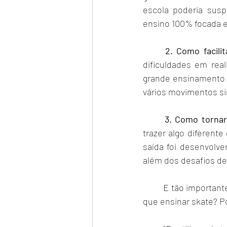
escola poderia susp
ensino 100% focada 
2. Como facili
dificuldades em real
grande ensinamento 
vários movimentos s
3. Como tornar
trazer algo diferente
saída foi desenvolve
além dos desafios de 
	E tão importante quanto os três pontos mencionados acima, vêm o propósito de vida. Por 
que ensinar skate? P