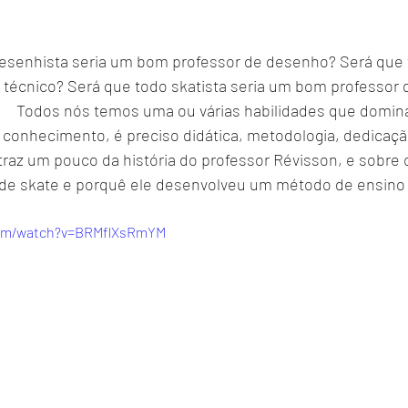
técnico? Será que todo skatista seria um bom professor d
o conhecimento, é preciso didática, metodologia, dedicaçã
 de skate e porquê ele desenvolveu um método de ensino
com/watch?v=BRMflXsRmYM