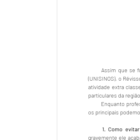
	Assim que se formou em Educação Física, pela Universidade do Vale do Rio dos Sinos 
(UNISINOS), o Révisso
atividade extra clas
particulares da regiã
	Enquanto professor, Révisson se deparou com grandes desafios em suas aulas e dentre 
os principais podemo
1. Como evita
gravemente ele acabar