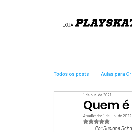
PLAY
SKA
LOJA
Todos os posts
Aulas para C
1 de out. de 2021
Jogo PlaySkate
Quem é 
Atualizado:
1 de jun. de 2022
Avaliado com Na
Por Susiane Scha