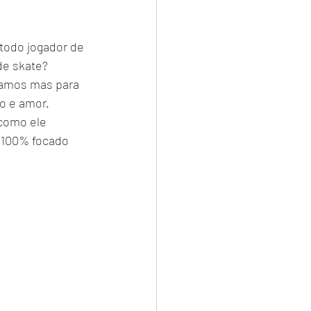
e skate? 	
o e amor. 
 100% focado 