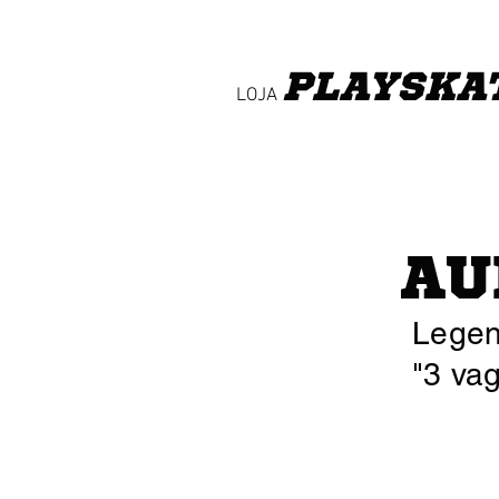
PLAY
SKA
LOJA
AU
Legen
"3 vag