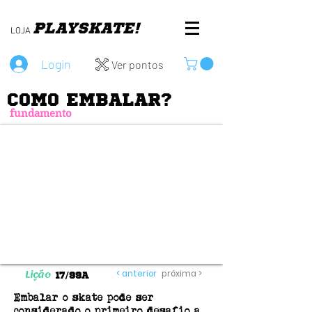
PLAY
SKATE!
LOJA
Login
Ver pontos
COMO EMBALAR?
fundamento
Lição
17/99A
< anterior
próxima >
Embalar o skate pode ser
considerado o primeiro desafio a