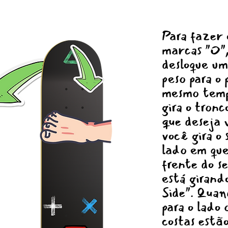
Para fazer o
marcas "O",
desloque um
peso para o
mesmo temp
gira o tronc
que deseja 
você gira o 
lado em que
frente do s
está girand
Side". Quan
para o lado
costas estã