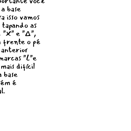
portante você
 a base
ra isso vamos
, tapando as
 "X" e "∆",
a frente o pé
 anterior
marcas "L"e
mais difícil
a base
rém é
l.