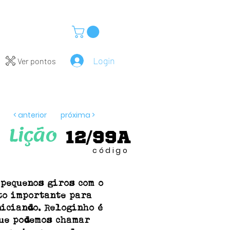
Login
Ver pontos
< anterior
próxima >
Lição
12/99A
código
 pequenos giros com o
to importante para
niciando. Reloginho é
ue podemos chamar