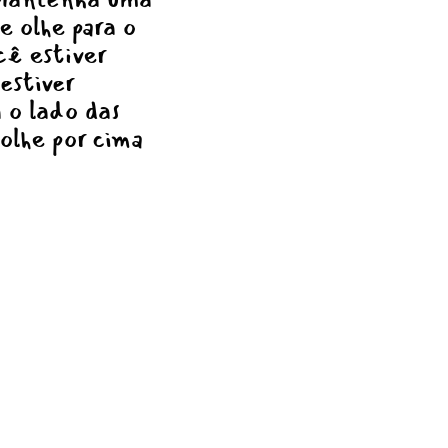
e olhe para o
cê estiver
estiver
a o lado das
 olhe por cima