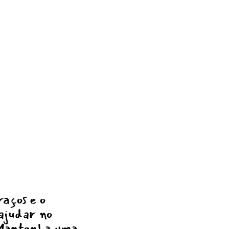
raços e o
 ajudar no
 Mantenha uma