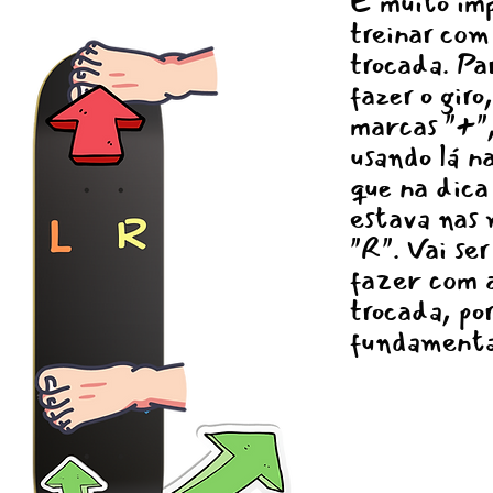
É muito im
treinar com
trocada. Pa
fazer o giro
marcas "+",
usando lá n
que na dica
estava nas 
"R". Vai ser 
fazer com 
trocada, po
fundamenta