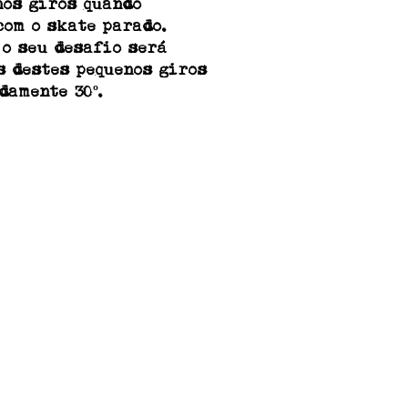
nos giros quando
com o skate parado.
 o seu desafio será
s destes pequenos giros
damente 30º.