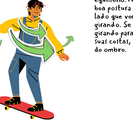
boa postura 
lado que vo
girando. Se 
girando par
suas costas,
do ombro.