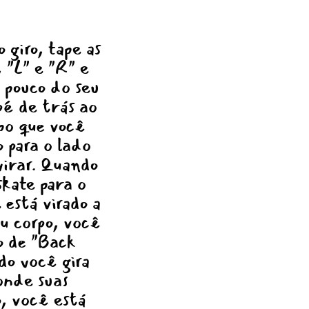
 giro, tape as
 "L" e "R" e
 pouco do seu
 pé de trás ao
o que você
o para o lado
virar. Quando
skate para o
 está virado a
eu corpo, você
o de "Back
do você gira
 onde suas
o, você está