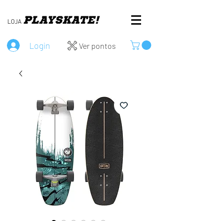
PLAY
SKATE!
LOJA
Login
Ver pontos