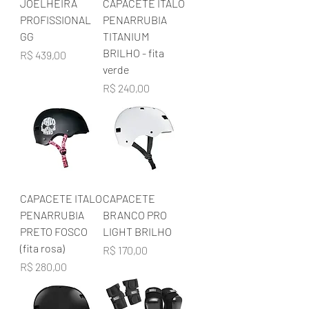
JOELHEIRA
CAPACETE ITALO
16.5" wheelbase
PROFISSIONAL
PENARRUBIA
70mm / 78A - Surfeeling
GG
TITANIUM
Burnout Wheels
BRILHO - fita
Preço
R$ 439,00
verde
Preço
R$ 240,00
CAPACETE ITALO
CAPACETE
PENARRUBIA
BRANCO PRO
PRETO FOSCO
LIGHT BRILHO
(fita rosa)
Preço
R$ 170,00
Preço
R$ 280,00