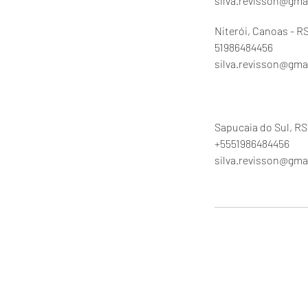
silva.revisson@gma
Niterói, Canoas - RS
51986484456
silva.revisson@gma
Sapucaia do Sul, RS,
+5551986484456
silva.revisson@gma