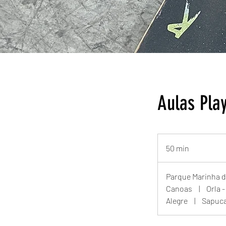
Aulas Pla
50 min
5
0
m
Parque Marinha d
i
Canoas
|
Orla 
n
Alegre
|
Sapuca