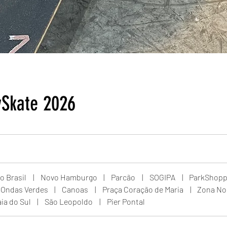
ySkate 2026
o Brasil
|
Novo Hamburgo
|
Parcão
|
SOGIPA
|
ParkShopp
- Ondas Verdes
|
Canoas
|
Praça Coração de Maria
|
Zona No
ia do Sul
|
São Leopoldo
|
Pier Pontal