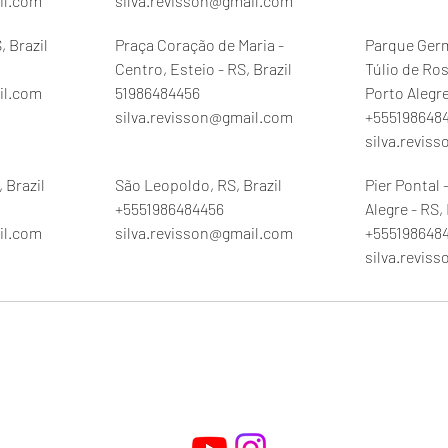
il.com
silva.revisson@gmail.com
, Brazil
Praça Coração de Maria -
Parque Germ
Centro, Esteio - RS, Brazil
Túlio de Ro
il.com
51986484456
Porto Alegre
silva.revisson@gmail.com
+555198648
silva.revis
 Brazil
São Leopoldo, RS, Brazil
Pier Pontal 
+5551986484456
Alegre - RS, 
il.com
silva.revisson@gmail.com
+555198648
silva.revis