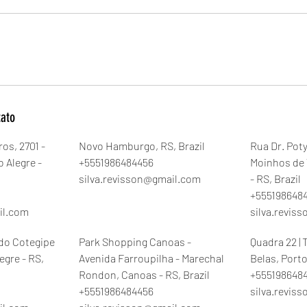
tato
os, 2701 -
Novo Hamburgo, RS, Brazil
Rua Dr. Pot
o Alegre -
+5551986484456
Moinhos de 
silva.revisson@gmail.com
- RS, Brazil
+555198648
il.com
silva.revis
 do Cotegipe
Park Shopping Canoas -
Quadra 22 | 
egre - RS,
Avenida Farroupilha - Marechal
Belas, Porto
Rondon, Canoas - RS, Brazil
+555198648
+5551986484456
silva.revis