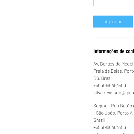
Agendar
Informações de con
Av. Borges de Medeir
Praia de Belas, Port
RS, Brazil
+5551986484456
silva.revisson@gma
Sogipa - Rua Barão
- São João, Porto Al
Brazil
+5551986484456