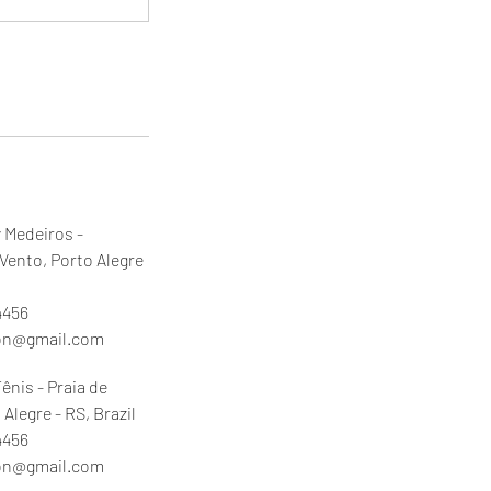
y Medeiros -
Vento, Porto Alegre
4456
son@gmail.com
Tênis - Praia de
 Alegre - RS, Brazil
4456
son@gmail.com