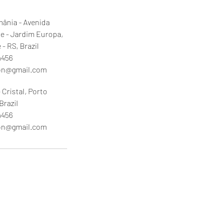
ânia - Avenida
se - Jardim Europa,
 - RS, Brazil
4456
son@gmail.com
- Cristal, Porto
Brazil
4456
son@gmail.com